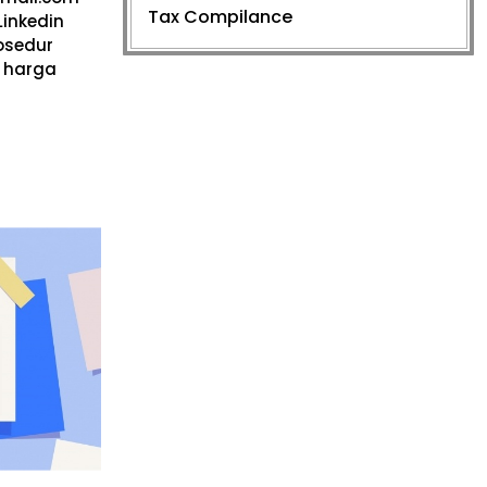
Tax Compilance
Linkedin
rosedur
 harga