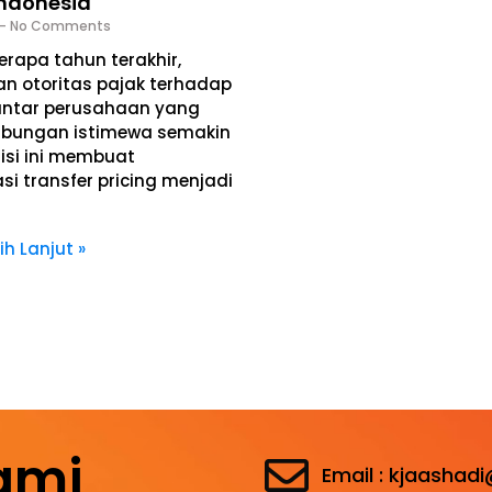
Indonesia
No Comments
rapa tahun terakhir,
n otoritas pajak terhadap
antar perusahaan yang
hubungan istimewa semakin
disi ini membuat
i transfer pricing menjadi
ih Lanjut »
ami
Email : kjaashad