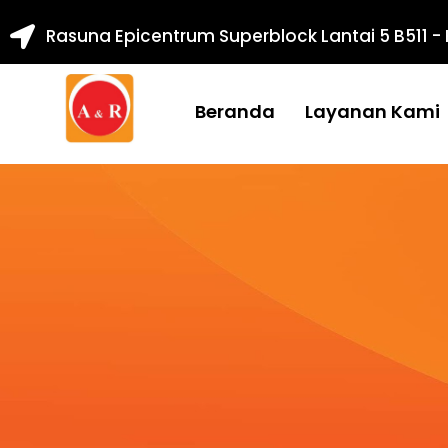
Rasuna Epicentrum Superblock Lantai 5 B511 -
Beranda
Layanan Kami