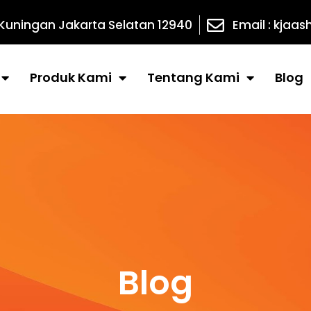
 Kuningan Jakarta Selatan 12940
Email : kja
Produk Kami
Tentang Kami
Blog
Blog