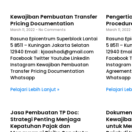
Kewajiban Pembuatan Transfer
Pengerti
Pricing Documentation
Procedur
March 11, 2022
No Comments
March 11, 2022
Rasuna Epicentrum Superblock Lantai
Rasuna Epi
5 B511 – Kuningan Jakarta Selatan
5 B511 – K
12940 Email : kjaashadi@gmail.com
12940 Emai
Facebook Twitter Youtube Linkedin
Facebook T
Instagram Kewajiban Pembuatan
Instagram 
Transfer Pricing Documentation
Agreement
Whatsapp
Whatsapp
Pelajari Lebih Lanjut »
Pelajari Leb
Jasa Pembuatan TP Doc:
Dokumenta
Strategi Penting Menjaga
Kewajiba
Kepatuhan Pajak dan
untuk Me