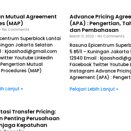
an Mutual Agreement
Advance Pricing Agre
es (MAP)
(APA) : Pengertian, T
dan Pembahasan
No Comments
March 11, 2022
No Comments
centrum Superblock Lantai
uningan Jakarta Selatan
Rasuna Epicentrum Superb
l : kjaashadi@gmail.com
5 B511 – Kuningan Jakarta
witter Youtube Linkedin
12940 Email : kjaashadi@
Pengertian Mutual
Facebook Twitter Youtube 
 Procedures (MAP)
Instagram Advance Pricin
Agreement (APA) : Pengert
ih Lanjut »
Pelajari Lebih Lanjut »
si Transfer Pricing:
n Penting Perusahaan
njaga Kepatuhan