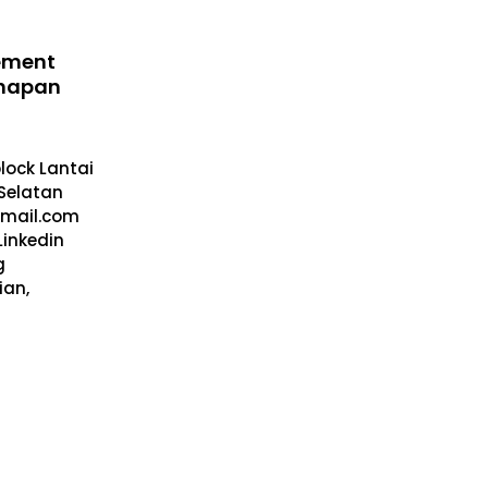
ement
ahapan
lock Lantai
 Selatan
gmail.com
Linkedin
g
ian,