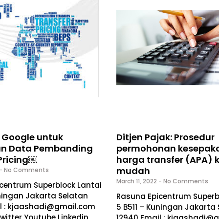
Google untuk
Ditjen Pajak: Prosedur
an Data Pembanding
permohonan kesepak
Pricing￼
harga transfer (APA) ki
mudah
No Comments
March 11, 2022
No Comments
centrum Superblock Lantai
uningan Jakarta Selatan
Rasuna Epicentrum Superb
l : kjaashadi@gmail.com
5 B511 – Kuningan Jakarta
witter Youtube Linkedin
12940 Email : kjaashadi@