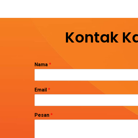
Kontak K
Nama
*
Email
*
Pesan
*