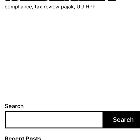
compliance
,
tax review pajak
,
UU HPP
Search
Search
Recent Posts