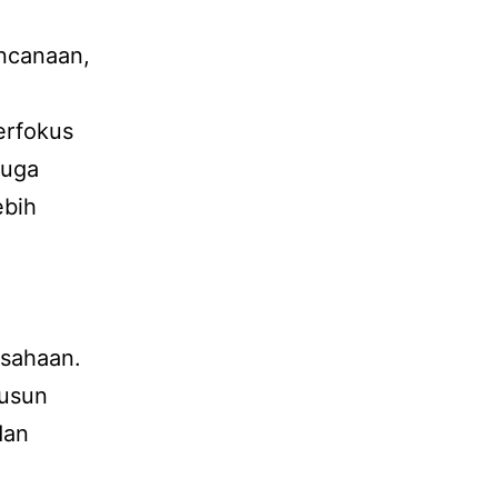
encanaan,
erfokus
juga
ebih
usahaan.
yusun
dan