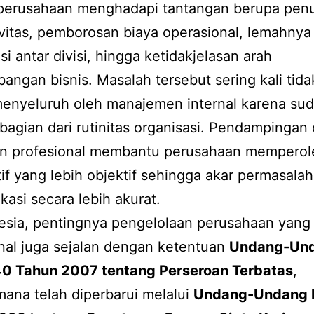
perusahaan menghadapi tantangan berupa pen
vitas, pemborosan biaya operasional, lemahnya
si antar divisi, hingga ketidakjelasan arah
ngan bisnis. Masalah tersebut sering kali tidak
menyeluruh oleh manajemen internal karena su
bagian dari rutinitas organisasi. Pendampingan 
an profesional membantu perusahaan memperol
if yang lebih objektif sehingga akar permasala
ikasi secara lebih akurat.
esia, pentingnya pengelolaan perusahaan yang
nal juga sejalan dengan ketentuan
Undang-Un
0 Tahun 2007 tentang Perseroan Terbatas
,
ana telah diperbarui melalui
Undang-Undang 