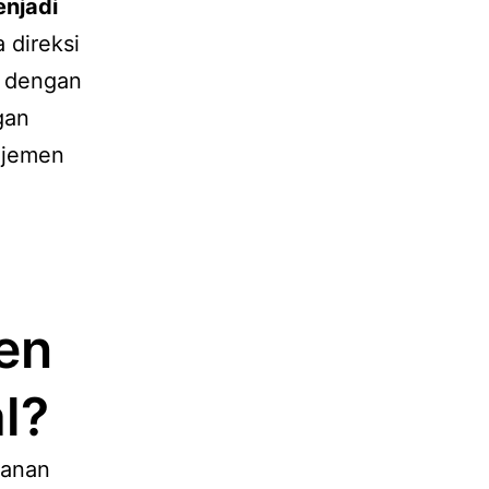
enjadi
 direksi
n dengan
gan
ajemen
en
l?
yanan