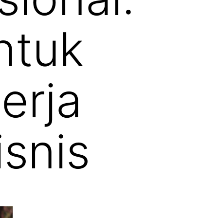
ntuk
erja
snis