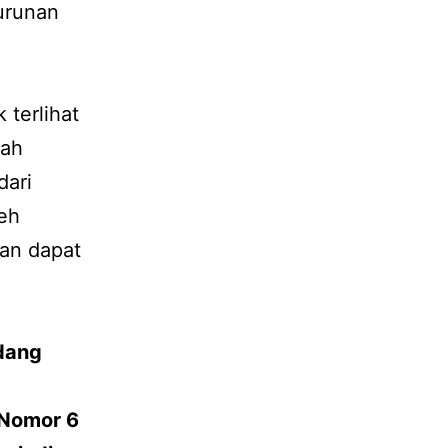
urunan
 terlihat
dah
dari
eh
han dapat
dang
Nomor 6