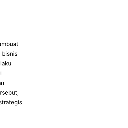
membuat
bisnis
ilaku
i
an
rsebut,
trategis