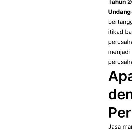
Tahun 2
Undang
bertang
itikad b
perusaha
menjadi 
perusah
Ap
de
Per
Jasa ma