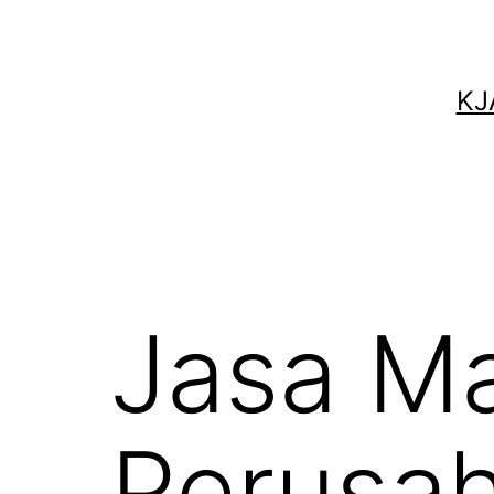
KJ
Jasa M
Perusah