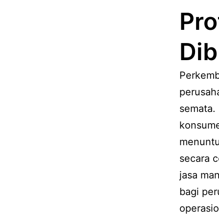
Pro
Dib
Perkemb
perusah
semata. 
konsumen
menuntu
secara c
jasa man
bagi per
operasio