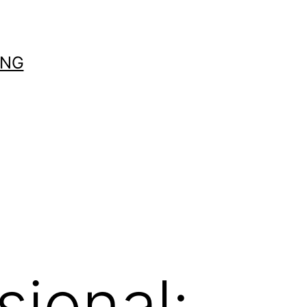
UNG
ional: