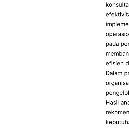
konsult
efektivi
implemen
operasio
pada pen
membant
efisien 
Dalam pr
organisa
pengelol
Hasil an
rekomend
kebutuh