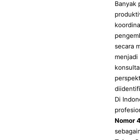
Banyak 
produkti
koordina
pengemba
secara 
menjadi 
konsult
perspekt
diidentif
Di Indon
profesio
Nomor 4
sebagaim