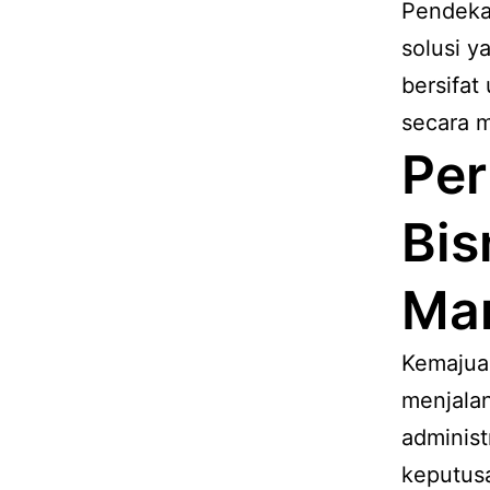
Pendeka
solusi 
bersifa
secara 
Per
Bis
Man
Kemajua
menjalan
administ
keputus