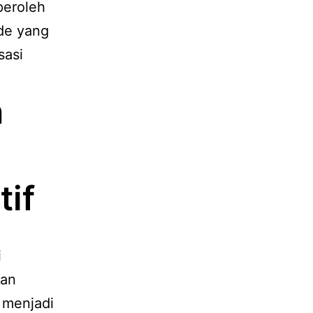
peroleh
de yang
sasi
n
if
i
lan
 menjadi