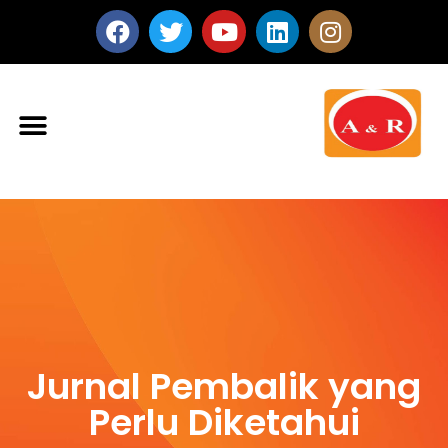
Jurnal Pembalik yang
Perlu Diketahui