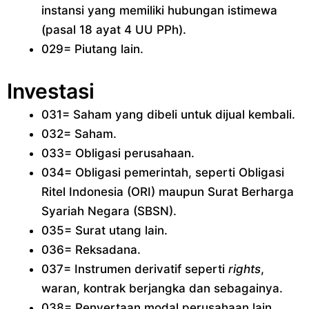
instansi yang memiliki hubungan istimewa
(pasal 18 ayat 4 UU PPh).
029= Piutang lain.
In
vestasi
031= Saham yang dibeli untuk dijual kembali.
032= Saham.
033= Obligasi perusahaan.
034= Obligasi pemerintah, seperti Obligasi
Ritel Indonesia (ORI) maupun Surat Berharga
Syariah Negara (SBSN).
035= Surat utang lain.
036= Reksadana.
037= Instrumen derivatif seperti
rights
,
waran, kontrak berjangka dan sebagainya.
038= Penyertaan modal perusahaan lain