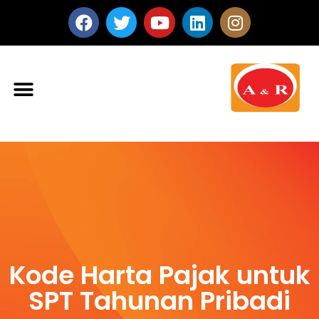
Kode Harta Pajak untuk
SPT Tahunan Pribadi