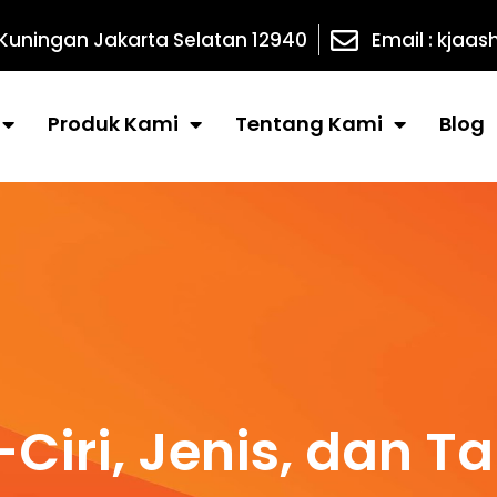
 Kuningan Jakarta Selatan 12940
Email : kja
Produk Kami
Tentang Kami
Blog
-Ciri, Jenis, dan T