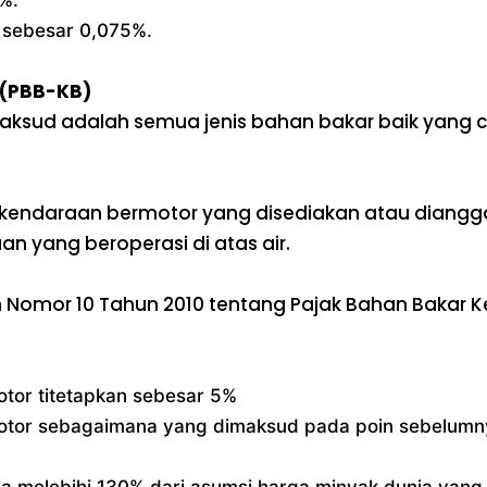
 sebesar 0,075%.
 (PBB-KB)
ksud adalah semua jenis bahan bakar baik yang 
r kendaraan bermotor yang disediakan atau diang
 yang beroperasi di atas air.
h Nomor 10 Tahun 2010 tentang Pajak Bahan Bakar 
otor titetapkan sebesar 5%
motor sebagaimana yang dimaksud pada poin sebelumny
nia melebihi 130% dari asumsi harga minyak dunia ya