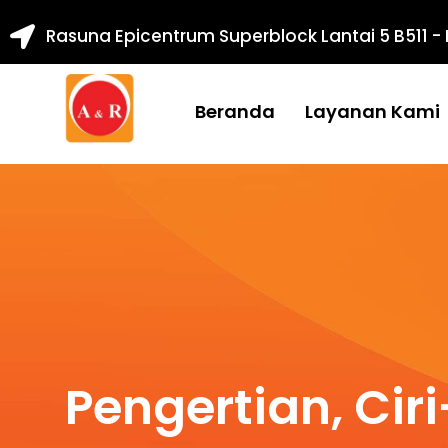
Rasuna Epicentrum Superblock Lantai 5 B511 -
Beranda
Layanan Kami
Pengertian, Ciri