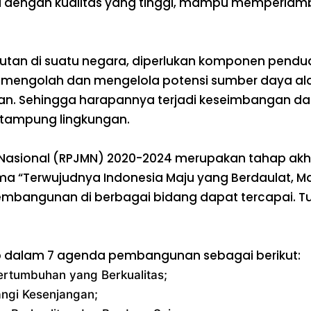
i dengan kualitas yang tinggi, mampu memperlamba
an di suatu negara, diperlukan komponen pendudu
a mengolah dan mengelola potensi sumber daya alam
gan. Sehingga harapannya terjadi keseimbangan d
 tampung lingkungan.
sional (RPJMN) 2020-2024 merupakan tahap akhi
a “Terwujudnya Indonesia Maju yang Berdaulat, Ma
mbangunan di berbagai bidang dapat tercapai. Tu
tub dalam 7 agenda pembangunan sebagai berikut:
rtumbuhan yang Berkualitas;
ngi Kesenjangan;