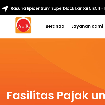
Rasuna Epicentrum Superblock Lantai 5 B511 -
Beranda
Layanan Kami
Fasilitas Pajak 